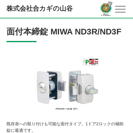
株式会社合カギの山谷
面付本締錠 MIWA ND3R/ND3F
既存扉への取り付けも可能な面付タイプ。1ドア2ロックの補助
錠に最適です。