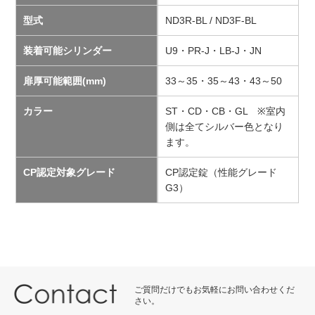
型式
ND3R-BL / ND3F-BL
装着可能シリンダー
U9・PR-J・LB-J・JN
扉厚可能範囲(mm)
33～35・35～43・43～50
カラー
ST・CD・CB・GL ※室内
側は全てシルバー色となり
ます。
CP認定対象グレード
CP認定錠（性能グレード
G3）
ご質問だけでもお気軽にお問い合わせくだ
さい。